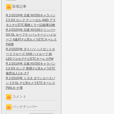
新着記事
R.1(2019)年 日産 NV350キャラバン
2.5 DX ロング ディーゼル 4WD アラ
モニナビETC電格ミラー記録簿10枚
R.2(2020)年 日産 NV100クリッパー
DX GL セーフティパッケージ ハイル
ーフ 4速ATナビBカメラETCキーレス
PW簿
R.2(2020)年 ダイハツ ハイゼットカ
ーゴ クルーズ SAIII ハイルーフ 純
LEDフルセグナビETCキーレスPW
R.1(2019)年 日産 NV350キャラバン
2.0 DX ロング 禁煙ナビBカメラETC
後窓法人1オ-ナT
R.1(2019)年 トヨタ タウンエースバ
ン 1.5 GL ナビBカメラETCキーレス
PW1オ-ナ簿
コメント
バックナンバー