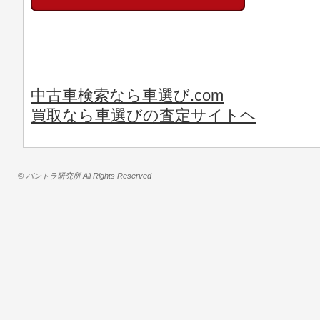
中古車検索なら車選び.com
買取なら車選びの査定サイトヘ
© バントラ研究所 All Rights Reserved