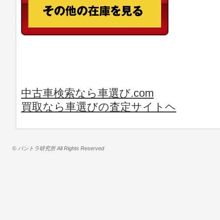
中古車検索なら車選び.com
買取なら車選びの査定サイトヘ
© バントラ研究所 All Rights Reserved