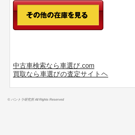
中古車検索なら車選び.com
買取なら車選びの査定サイトヘ
© バントラ研究所 All Rights Reserved