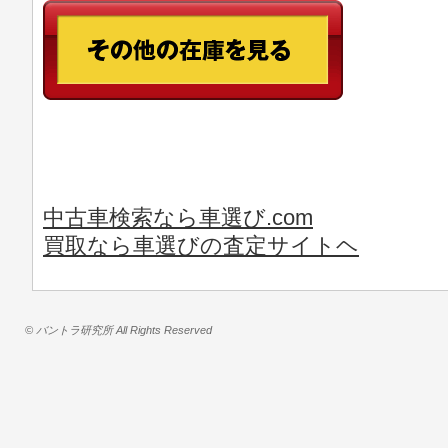
中古車検索なら車選び.com
買取なら車選びの査定サイトヘ
© バントラ研究所 All Rights Reserved