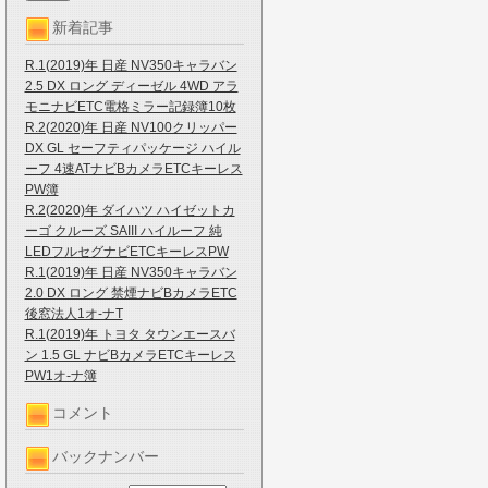
新着記事
R.1(2019)年 日産 NV350キャラバン
2.5 DX ロング ディーゼル 4WD アラ
モニナビETC電格ミラー記録簿10枚
R.2(2020)年 日産 NV100クリッパー
DX GL セーフティパッケージ ハイル
ーフ 4速ATナビBカメラETCキーレス
PW簿
R.2(2020)年 ダイハツ ハイゼットカ
ーゴ クルーズ SAIII ハイルーフ 純
LEDフルセグナビETCキーレスPW
R.1(2019)年 日産 NV350キャラバン
2.0 DX ロング 禁煙ナビBカメラETC
後窓法人1オ-ナT
R.1(2019)年 トヨタ タウンエースバ
ン 1.5 GL ナビBカメラETCキーレス
PW1オ-ナ簿
コメント
バックナンバー