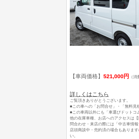
【車両価格】
521,000円
（消
詳しくはこちら
ご覧頂きありがとうございます。
■この車への「お問合せ」・「無料見
■この車両以外にも「車選びドットコ
他の在庫車種、お店へのアクセスは【
問合わせ・来店の際には「中古車情報
店頭商談中・売約済の場合もあります
い。