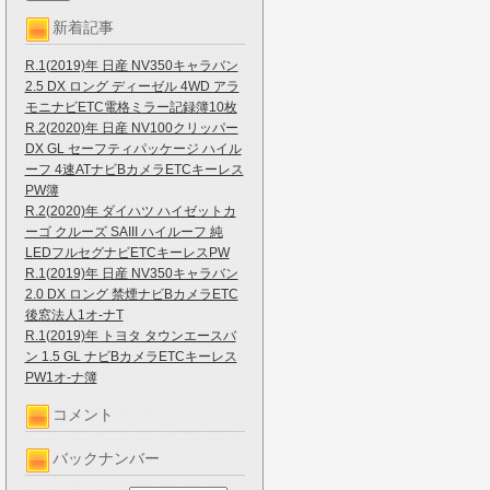
新着記事
R.1(2019)年 日産 NV350キャラバン
2.5 DX ロング ディーゼル 4WD アラ
モニナビETC電格ミラー記録簿10枚
R.2(2020)年 日産 NV100クリッパー
DX GL セーフティパッケージ ハイル
ーフ 4速ATナビBカメラETCキーレス
PW簿
R.2(2020)年 ダイハツ ハイゼットカ
ーゴ クルーズ SAIII ハイルーフ 純
LEDフルセグナビETCキーレスPW
R.1(2019)年 日産 NV350キャラバン
2.0 DX ロング 禁煙ナビBカメラETC
後窓法人1オ-ナT
R.1(2019)年 トヨタ タウンエースバ
ン 1.5 GL ナビBカメラETCキーレス
PW1オ-ナ簿
コメント
バックナンバー