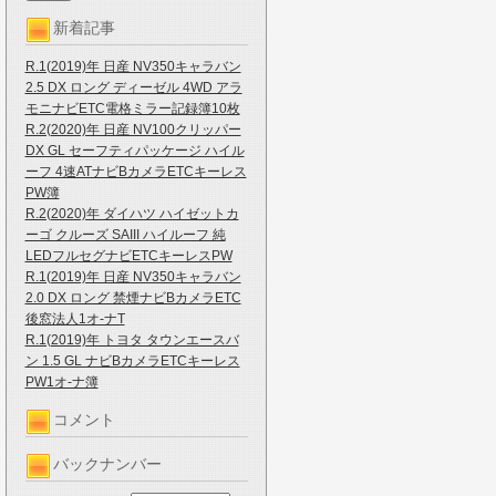
新着記事
R.1(2019)年 日産 NV350キャラバン
2.5 DX ロング ディーゼル 4WD アラ
モニナビETC電格ミラー記録簿10枚
R.2(2020)年 日産 NV100クリッパー
DX GL セーフティパッケージ ハイル
ーフ 4速ATナビBカメラETCキーレス
PW簿
R.2(2020)年 ダイハツ ハイゼットカ
ーゴ クルーズ SAIII ハイルーフ 純
LEDフルセグナビETCキーレスPW
R.1(2019)年 日産 NV350キャラバン
2.0 DX ロング 禁煙ナビBカメラETC
後窓法人1オ-ナT
R.1(2019)年 トヨタ タウンエースバ
ン 1.5 GL ナビBカメラETCキーレス
PW1オ-ナ簿
コメント
バックナンバー