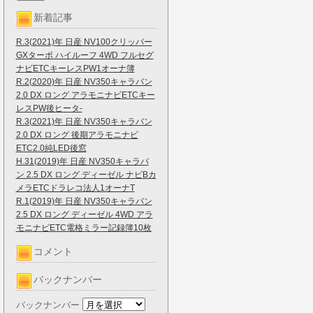
新着記事
R.3(2021)年 日産 NV100クリッパー
GXターボ ハイルーフ 4WD フルセグ
ナビETCキーレスPW1オーナ簿
R.2(2020)年 日産 NV350キャラバン
2.0 DX ロング アラモニナビETCキー
レスPW後ヒータ-
R.3(2021)年 日産 NV350キャラバン
2.0 DX ロング 後期アラモニナビ
ETC2.0純LED後窓
H.31(2019)年 日産 NV350キャラバ
ン 2.5 DX ロング ディーゼル ナビBカ
メラETCドラレコ法人1オーナT
R.1(2019)年 日産 NV350キャラバン
2.5 DX ロング ディーゼル 4WD アラ
モニナビETC電格ミラー記録簿10枚
コメント
バックナンバー
バックナンバー