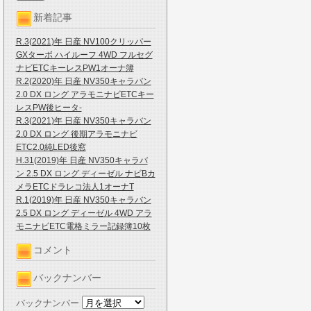
新着記事
R.3(2021)年 日産 NV100クリッパー
GXターボ ハイルーフ 4WD フルセグ
ナビETCキーレスPW1オーナ簿
R.2(2020)年 日産 NV350キャラバン
2.0 DX ロング アラモニナビETCキー
レスPW後ヒータ-
R.3(2021)年 日産 NV350キャラバン
2.0 DX ロング 後期アラモニナビ
ETC2.0純LED後窓
H.31(2019)年 日産 NV350キャラバ
ン 2.5 DX ロング ディーゼル ナビBカ
メラETCドラレコ法人1オーナT
R.1(2019)年 日産 NV350キャラバン
2.5 DX ロング ディーゼル 4WD アラ
モニナビETC電格ミラー記録簿10枚
コメント
バックナンバー
バックナンバー