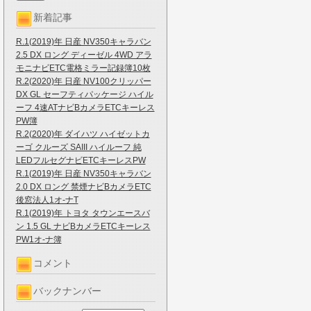
新着記事
R.1(2019)年 日産 NV350キャラバン
2.5 DX ロング ディーゼル 4WD アラ
モニナビETC電格ミラー記録簿10枚
R.2(2020)年 日産 NV100クリッパー
DX GL セーフティパッケージ ハイル
ーフ 4速ATナビBカメラETCキーレス
PW簿
R.2(2020)年 ダイハツ ハイゼットカ
ーゴ クルーズ SAIII ハイルーフ 純
LEDフルセグナビETCキーレスPW
R.1(2019)年 日産 NV350キャラバン
2.0 DX ロング 禁煙ナビBカメラETC
後窓法人1オ-ナT
R.1(2019)年 トヨタ タウンエースバ
ン 1.5 GL ナビBカメラETCキーレス
PW1オ-ナ簿
コメント
バックナンバー