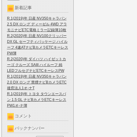
新着記事
R.1(2019)年 日産 NV350キャラバン
2.5 DX ロング ディーゼル 4WD アラ
モニナビETC電格ミラー記録簿10枚
R.2(2020)年 日産 NV100クリッパー
DX GL セーフティパッケージ ハイル
ーフ 4速ATナビBカメラETCキーレス
PW簿
R.2(2020)年 ダイハツ ハイゼットカ
ーゴ クルーズ SAIII ハイルーフ 純
LEDフルセグナビETCキーレスPW
R.1(2019)年 日産 NV350キャラバン
2.0 DX ロング 禁煙ナビBカメラETC
後窓法人1オ-ナT
R.1(2019)年 トヨタ タウンエースバ
ン 1.5 GL ナビBカメラETCキーレス
PW1オ-ナ簿
コメント
バックナンバー