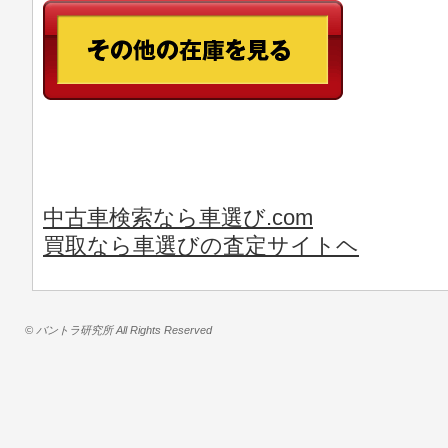
中古車検索なら車選び.com
買取なら車選びの査定サイトヘ
© バントラ研究所 All Rights Reserved