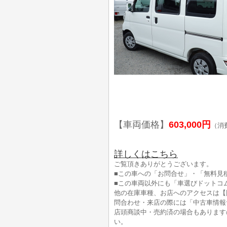
【車両価格】
603,000円
（消
詳しくはこちら
ご覧頂きありがとうございます。
■この車への「お問合せ」・「無料見
■この車両以外にも「車選びドットコ
他の在庫車種、お店へのアクセスは【
問合わせ・来店の際には「中古車情報
店頭商談中・売約済の場合もあります
い。