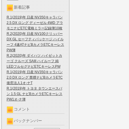
新着記事
R.1(2019)年 日産 NV350キャラバン
2.5 DX ロング ディーゼル 4WD アラ
モニナビETC電格ミラー記録簿10枚
R.2(2020)年 日産 NV100クリッパー
DX GL セーフティパッケージ ハイル
ーフ 4速ATナビBカメラETCキーレス
PW簿
R.2(2020)年 ダイハツ ハイゼットカ
ーゴ クルーズ SAIII ハイルーフ 純
LEDフルセグナビETCキーレスPW
R.1(2019)年 日産 NV350キャラバン
2.0 DX ロング 禁煙ナビBカメラETC
後窓法人1オ-ナT
R.1(2019)年 トヨタ タウンエースバ
ン 1.5 GL ナビBカメラETCキーレス
PW1オ-ナ簿
コメント
バックナンバー