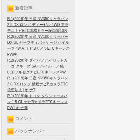
新着記事
R.1(2019)年 日産 NV350キャラバン
2.5 DX ロング ディーゼル 4WD アラ
モニナビETC電格ミラー記録簿10枚
R.2(2020)年 日産 NV100クリッパー
DX GL セーフティパッケージ ハイル
ーフ 4速ATナビBカメラETCキーレス
PW簿
R.2(2020)年 ダイハツ ハイゼットカ
ーゴ クルーズ SAIII ハイルーフ 純
LEDフルセグナビETCキーレスPW
R.1(2019)年 日産 NV350キャラバン
2.0 DX ロング 禁煙ナビBカメラETC
後窓法人1オ-ナT
R.1(2019)年 トヨタ タウンエースバ
ン 1.5 GL ナビBカメラETCキーレス
PW1オ-ナ簿
コメント
バックナンバー