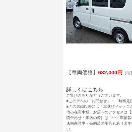
【車両価格】
632,000円
（消
詳しくはこちら
ご覧頂きありがとうございます。
■この車への「お問合せ」・「無料見
■この車両以外にも「車選びドットコ
他の在庫車種、お店へのアクセスは【
問合わせ・来店の際には「中古車情報
店頭商談中・売約済の場合もあります
い。