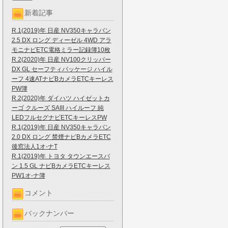
新着記事
R.1(2019)年 日産 NV350キャラバン
2.5 DX ロング ディーゼル 4WD アラ
モニナビETC電格ミラー記録簿10枚
R.2(2020)年 日産 NV100クリッパー
DX GL セーフティパッケージ ハイル
ーフ 4速ATナビBカメラETCキーレス
PW簿
R.2(2020)年 ダイハツ ハイゼットカ
ーゴ クルーズ SAIII ハイルーフ 純
LEDフルセグナビETCキーレスPW
R.1(2019)年 日産 NV350キャラバン
2.0 DX ロング 禁煙ナビBカメラETC
後窓法人1オ-ナT
R.1(2019)年 トヨタ タウンエースバ
ン 1.5 GL ナビBカメラETCキーレス
PW1オ-ナ簿
コメント
バックナンバー