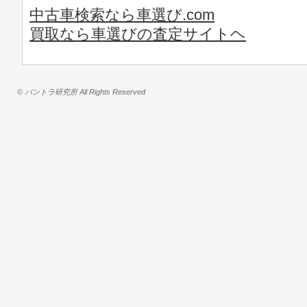
中古車検索なら車選び.com
買取なら車選びの査定サイトヘ
© バントラ研究所 All Rights Reserved