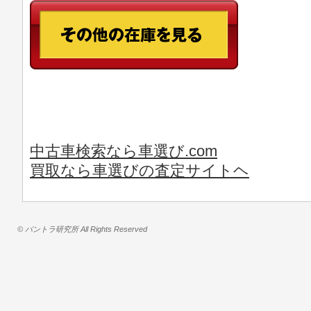
中古車検索なら車選び.com
買取なら車選びの査定サイトヘ
© バントラ研究所 All Rights Reserved