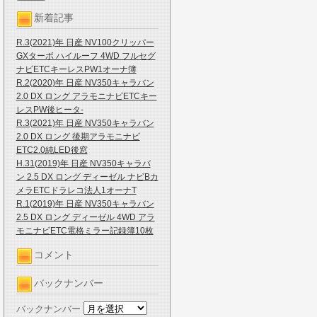
新着記事
R.3(2021)年 日産 NV100クリッパー
GXターボ ハイルーフ 4WD フルセグ
ナビETCキーレスPW1オーナ簿
R.2(2020)年 日産 NV350キャラバン
2.0 DX ロング アラモニナビETCキー
レスPW後ヒータ-
R.3(2021)年 日産 NV350キャラバン
2.0 DX ロング 後期アラモニナビ
ETC2.0純LED後窓
H.31(2019)年 日産 NV350キャラバ
ン 2.5 DX ロング ディーゼル ナビBカ
メラETCドラレコ法人1オーナT
R.1(2019)年 日産 NV350キャラバン
2.5 DX ロング ディーゼル 4WD アラ
モニナビETC電格ミラー記録簿10枚
コメント
バックナンバー
バックナンバー