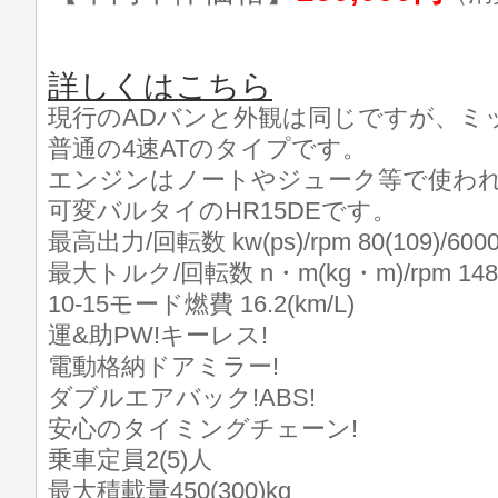
詳しくはこちら
現行のADバンと外観は同じですが、ミ
普通の4速ATのタイプです。
エンジンはノートやジューク等で使わ
可変バルタイのHR15DEです。
最高出力/回転数 kw(ps)/rpm 80(109)/600
最大トルク/回転数 n・m(kg・m)/rpm 148(1
10-15モード燃費 16.2(km/L)
運&助PW!キーレス!
電動格納ドアミラー!
ダブルエアバック!ABS!
安心のタイミングチェーン!
乗車定員2(5)人
最大積載量450(300)kg