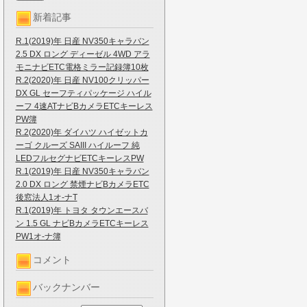
新着記事
R.1(2019)年 日産 NV350キャラバン
2.5 DX ロング ディーゼル 4WD アラ
モニナビETC電格ミラー記録簿10枚
R.2(2020)年 日産 NV100クリッパー
DX GL セーフティパッケージ ハイル
ーフ 4速ATナビBカメラETCキーレス
PW簿
R.2(2020)年 ダイハツ ハイゼットカ
ーゴ クルーズ SAIII ハイルーフ 純
LEDフルセグナビETCキーレスPW
R.1(2019)年 日産 NV350キャラバン
2.0 DX ロング 禁煙ナビBカメラETC
後窓法人1オ-ナT
R.1(2019)年 トヨタ タウンエースバ
ン 1.5 GL ナビBカメラETCキーレス
PW1オ-ナ簿
コメント
バックナンバー