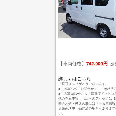
【車両価格】
742,000円
（消
詳しくはこちら
ご覧頂きありがとうございます。
■この車への「お問合せ」・「無料見
■この車両以外にも「車選びドットコ
他の在庫車種、お店へのアクセスは【
問合わせ・来店の際には「中古車情報
店頭商談中・売約済の場合もあります
い。