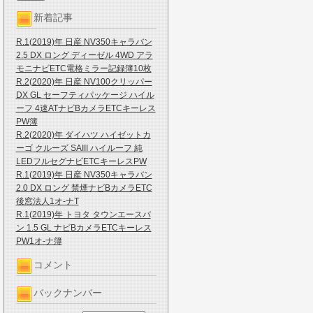
新着記事
R.1(2019)年 日産 NV350キャラバン
2.5 DX ロング ディーゼル 4WD アラ
モニナビETC電格ミラー記録簿10枚
R.2(2020)年 日産 NV100クリッパー
DX GL セーフティパッケージ ハイル
ーフ 4速ATナビBカメラETCキーレス
PW簿
R.2(2020)年 ダイハツ ハイゼットカ
ーゴ クルーズ SAIII ハイルーフ 純
LEDフルセグナビETCキーレスPW
R.1(2019)年 日産 NV350キャラバン
2.0 DX ロング 禁煙ナビBカメラETC
後窓法人1オ-ナT
R.1(2019)年 トヨタ タウンエースバ
ン 1.5 GL ナビBカメラETCキーレス
PW1オ-ナ簿
コメント
バックナンバー