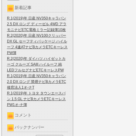
新着記事
R.1(2019)年 日産 NV350キャラバン
2.5 DX ロング ディーゼル 4WD アラ
モニナビETC電格ミラー記録簿10枚
R.2(2020)年 日産 NV100クリッパー
DX GL セーフティパッケージ ハイル
ーフ 4速ATナビBカメラETCキーレス
PW簿
R.2(2020)年 ダイハツ ハイゼットカ
ーゴ クルーズ SAIII ハイルーフ 純
LEDフルセグナビETCキーレスPW
R.1(2019)年 日産 NV350キャラバン
2.0 DX ロング 禁煙ナビBカメラETC
後窓法人1オ-ナT
R.1(2019)年 トヨタ タウンエースバ
ン 1.5 GL ナビBカメラETCキーレス
PW1オ-ナ簿
コメント
バックナンバー