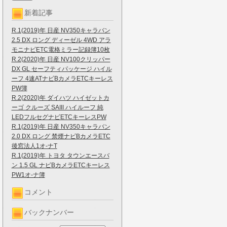
新着記事
R.1(2019)年 日産 NV350キャラバン
2.5 DX ロング ディーゼル 4WD アラ
モニナビETC電格ミラー記録簿10枚
R.2(2020)年 日産 NV100クリッパー
DX GL セーフティパッケージ ハイル
ーフ 4速ATナビBカメラETCキーレス
PW簿
R.2(2020)年 ダイハツ ハイゼットカ
ーゴ クルーズ SAIII ハイルーフ 純
LEDフルセグナビETCキーレスPW
R.1(2019)年 日産 NV350キャラバン
2.0 DX ロング 禁煙ナビBカメラETC
後窓法人1オ-ナT
R.1(2019)年 トヨタ タウンエースバ
ン 1.5 GL ナビBカメラETCキーレス
PW1オ-ナ簿
コメント
バックナンバー