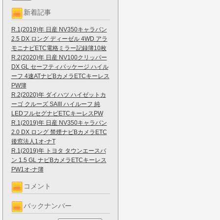
新着記事
R.1(2019)年 日産 NV350キャラバン
2.5 DX ロング ディーゼル 4WD アラ
モニナビETC電格ミラー記録簿10枚
R.2(2020)年 日産 NV100クリッパー
DX GL セーフティパッケージ ハイル
ーフ 4速ATナビBカメラETCキーレス
PW簿
R.2(2020)年 ダイハツ ハイゼットカ
ーゴ クルーズ SAIII ハイルーフ 純
LEDフルセグナビETCキーレスPW
R.1(2019)年 日産 NV350キャラバン
2.0 DX ロング 禁煙ナビBカメラETC
後窓法人1オ-ナT
R.1(2019)年 トヨタ タウンエースバ
ン 1.5 GL ナビBカメラETCキーレス
PW1オ-ナ簿
コメント
バックナンバー