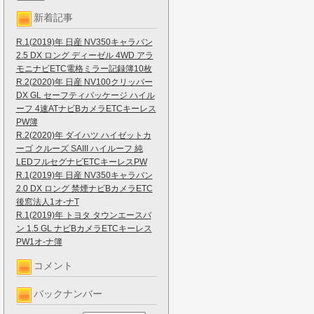
新着記事
R.1(2019)年 日産 NV350キャラバン
2.5 DX ロング ディーゼル 4WD アラ
モニナビETC電格ミラー記録簿10枚
R.2(2020)年 日産 NV100クリッパー
DX GL セーフティパッケージ ハイル
ーフ 4速ATナビBカメラETCキーレス
PW簿
R.2(2020)年 ダイハツ ハイゼットカ
ーゴ クルーズ SAIII ハイルーフ 純
LEDフルセグナビETCキーレスPW
R.1(2019)年 日産 NV350キャラバン
2.0 DX ロング 禁煙ナビBカメラETC
後窓法人1オ-ナT
R.1(2019)年 トヨタ タウンエースバ
ン 1.5 GL ナビBカメラETCキーレス
PW1オ-ナ簿
コメント
バックナンバー