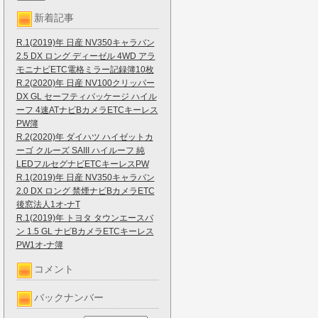
新着記事
R.1(2019)年 日産 NV350キャラバン
2.5 DX ロング ディーゼル 4WD アラ
モニナビETC電格ミラー記録簿10枚
R.2(2020)年 日産 NV100クリッパー
DX GL セーフティパッケージ ハイル
ーフ 4速ATナビBカメラETCキーレス
PW簿
R.2(2020)年 ダイハツ ハイゼットカ
ーゴ クルーズ SAIII ハイルーフ 純
LEDフルセグナビETCキーレスPW
R.1(2019)年 日産 NV350キャラバン
2.0 DX ロング 禁煙ナビBカメラETC
後窓法人1オ-ナT
R.1(2019)年 トヨタ タウンエースバ
ン 1.5 GL ナビBカメラETCキーレス
PW1オ-ナ簿
コメント
バックナンバー