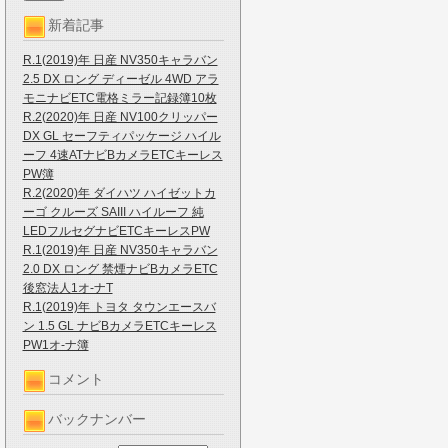
新着記事
R.1(2019)年 日産 NV350キャラバン
2.5 DX ロング ディーゼル 4WD アラ
モニナビETC電格ミラー記録簿10枚
R.2(2020)年 日産 NV100クリッパー
DX GL セーフティパッケージ ハイル
ーフ 4速ATナビBカメラETCキーレス
PW簿
R.2(2020)年 ダイハツ ハイゼットカ
ーゴ クルーズ SAIII ハイルーフ 純
LEDフルセグナビETCキーレスPW
R.1(2019)年 日産 NV350キャラバン
2.0 DX ロング 禁煙ナビBカメラETC
後窓法人1オ-ナT
R.1(2019)年 トヨタ タウンエースバ
ン 1.5 GL ナビBカメラETCキーレス
PW1オ-ナ簿
コメント
バックナンバー