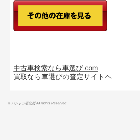
中古車検索なら車選び.com
買取なら車選びの査定サイトヘ
© バントラ研究所 All Rights Reserved