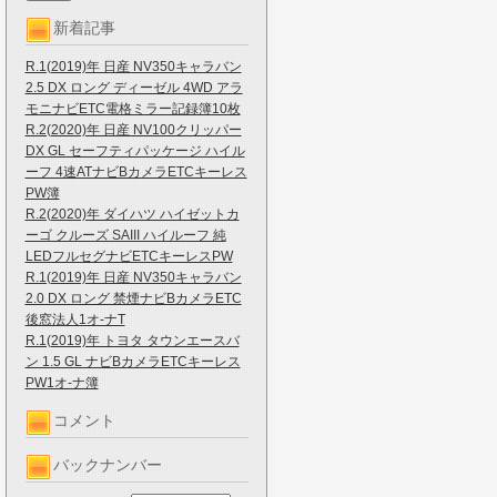
新着記事
R.1(2019)年 日産 NV350キャラバン
2.5 DX ロング ディーゼル 4WD アラ
モニナビETC電格ミラー記録簿10枚
R.2(2020)年 日産 NV100クリッパー
DX GL セーフティパッケージ ハイル
ーフ 4速ATナビBカメラETCキーレス
PW簿
R.2(2020)年 ダイハツ ハイゼットカ
ーゴ クルーズ SAIII ハイルーフ 純
LEDフルセグナビETCキーレスPW
R.1(2019)年 日産 NV350キャラバン
2.0 DX ロング 禁煙ナビBカメラETC
後窓法人1オ-ナT
R.1(2019)年 トヨタ タウンエースバ
ン 1.5 GL ナビBカメラETCキーレス
PW1オ-ナ簿
コメント
バックナンバー