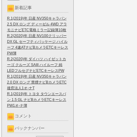
新着記事
R.1(2019)年 日産 NV350キャラバン
2.5 DX ロング ディーゼル 4WD アラ
モニナビETC電格ミラー記録簿10枚
R.2(2020)年 日産 NV100クリッパー
DX GL セーフティパッケージ ハイル
ーフ 4速ATナビBカメラETCキーレス
PW簿
R.2(2020)年 ダイハツ ハイゼットカ
ーゴ クルーズ SAIII ハイルーフ 純
LEDフルセグナビETCキーレスPW
R.1(2019)年 日産 NV350キャラバン
2.0 DX ロング 禁煙ナビBカメラETC
後窓法人1オ-ナT
R.1(2019)年 トヨタ タウンエースバ
ン 1.5 GL ナビBカメラETCキーレス
PW1オ-ナ簿
コメント
バックナンバー