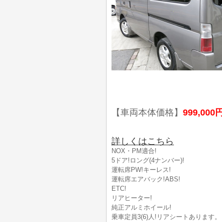
【車両本体価格】
999,000
詳しくはこちら
NOX・PM適合!
5ドア!ロング(4ナンバー)!
運転席PW!キーレス!
運転席エアバック!ABS!
ETC!
リアヒーター!
純正アルミホイール!
乗車定員3(6)人!リアシートあります。