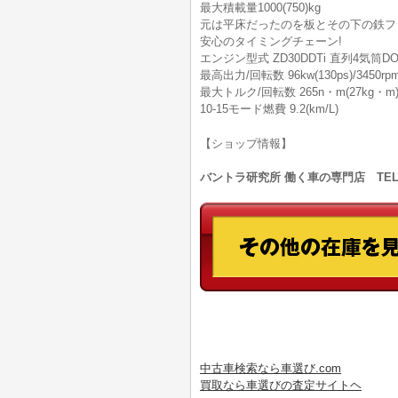
最大積載量1000(750)kg
元は平床だったのを板とその下の鉄フ
安心のタイミングチェーン!
エンジン型式 ZD30DDTi 直列4気筒
最高出力/回転数 96kw(130ps)/3450rp
最大トルク/回転数 265n・m(27kg・m)/
10-15モード燃費 9.2(km/L)
【ショップ情報】
バントラ研究所 働く車の専門店 TEL:0
中古車検索なら車選び.com
買取なら車選びの査定サイトヘ