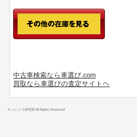
中古車検索なら車選び.com
買取なら車選びの査定サイトヘ
© バントラ研究所 All Rights Reserved