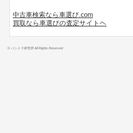
中古車検索なら車選び.com
買取なら車選びの査定サイトヘ
© バントラ研究所 All Rights Reserved