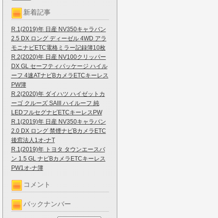
新着記事
R.1(2019)年 日産 NV350キャラバン
2.5 DX ロング ディーゼル 4WD アラ
モニナビETC電格ミラー記録簿10枚
R.2(2020)年 日産 NV100クリッパー
DX GL セーフティパッケージ ハイル
ーフ 4速ATナビBカメラETCキーレス
PW簿
R.2(2020)年 ダイハツ ハイゼットカ
ーゴ クルーズ SAIII ハイルーフ 純
LEDフルセグナビETCキーレスPW
R.1(2019)年 日産 NV350キャラバン
2.0 DX ロング 禁煙ナビBカメラETC
後窓法人1オ-ナT
R.1(2019)年 トヨタ タウンエースバ
ン 1.5 GL ナビBカメラETCキーレス
PW1オ-ナ簿
コメント
バックナンバー