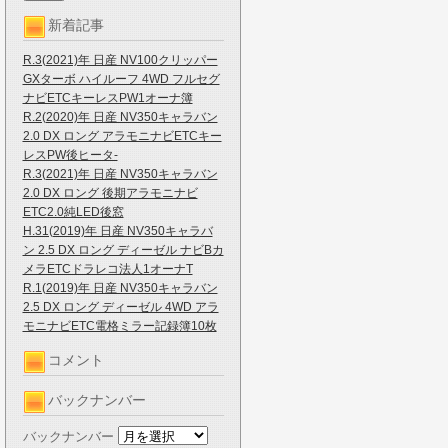
新着記事
R.3(2021)年 日産 NV100クリッパー
GXターボ ハイルーフ 4WD フルセグ
ナビETCキーレスPW1オーナ簿
R.2(2020)年 日産 NV350キャラバン
2.0 DX ロング アラモニナビETCキー
レスPW後ヒータ-
R.3(2021)年 日産 NV350キャラバン
2.0 DX ロング 後期アラモニナビ
ETC2.0純LED後窓
H.31(2019)年 日産 NV350キャラバ
ン 2.5 DX ロング ディーゼル ナビBカ
メラETCドラレコ法人1オーナT
R.1(2019)年 日産 NV350キャラバン
2.5 DX ロング ディーゼル 4WD アラ
モニナビETC電格ミラー記録簿10枚
コメント
バックナンバー
バックナンバー