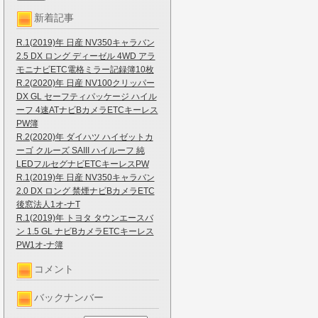
新着記事
R.1(2019)年 日産 NV350キャラバン
2.5 DX ロング ディーゼル 4WD アラ
モニナビETC電格ミラー記録簿10枚
R.2(2020)年 日産 NV100クリッパー
DX GL セーフティパッケージ ハイル
ーフ 4速ATナビBカメラETCキーレス
PW簿
R.2(2020)年 ダイハツ ハイゼットカ
ーゴ クルーズ SAIII ハイルーフ 純
LEDフルセグナビETCキーレスPW
R.1(2019)年 日産 NV350キャラバン
2.0 DX ロング 禁煙ナビBカメラETC
後窓法人1オ-ナT
R.1(2019)年 トヨタ タウンエースバ
ン 1.5 GL ナビBカメラETCキーレス
PW1オ-ナ簿
コメント
バックナンバー