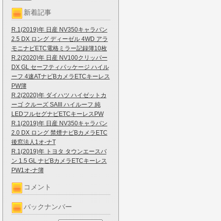
新着記事
R.1(2019)年 日産 NV350キャラバン
2.5 DX ロング ディーゼル 4WD アラ
モニナビETC電格ミラー記録簿10枚
R.2(2020)年 日産 NV100クリッパー
DX GL セーフティパッケージ ハイル
ーフ 4速ATナビBカメラETCキーレス
PW簿
R.2(2020)年 ダイハツ ハイゼットカ
ーゴ クルーズ SAIII ハイルーフ 純
LEDフルセグナビETCキーレスPW
R.1(2019)年 日産 NV350キャラバン
2.0 DX ロング 禁煙ナビBカメラETC
後窓法人1オ-ナT
R.1(2019)年 トヨタ タウンエースバ
ン 1.5 GL ナビBカメラETCキーレス
PW1オ-ナ簿
コメント
バックナンバー