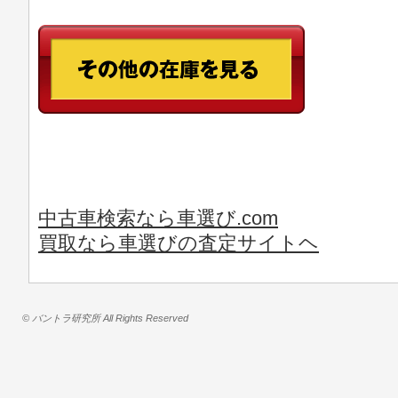
中古車検索なら車選び.com
買取なら車選びの査定サイトヘ
© バントラ研究所 All Rights Reserved