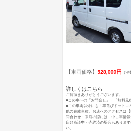
【車両価格】
528,000円
（消
詳しくはこちら
ご覧頂きありがとうございます。
■この車への「お問合せ」・「無料見
■この車両以外にも「車選びドットコ
他の在庫車種、お店へのアクセスは【
問合わせ・来店の際には「中古車情報
店頭商談中・売約済の場合もあります
い。