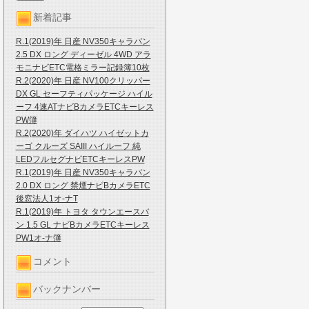
新着記事
R.1(2019)年 日産 NV350キャラバン
2.5 DX ロング ディーゼル 4WD アラ
モニナビETC電格ミラー記録簿10枚
R.2(2020)年 日産 NV100クリッパー
DX GL セーフティパッケージ ハイル
ーフ 4速ATナビBカメラETCキーレス
PW簿
R.2(2020)年 ダイハツ ハイゼットカ
ーゴ クルーズ SAIII ハイルーフ 純
LEDフルセグナビETCキーレスPW
R.1(2019)年 日産 NV350キャラバン
2.0 DX ロング 禁煙ナビBカメラETC
後窓法人1オ-ナT
R.1(2019)年 トヨタ タウンエースバ
ン 1.5 GL ナビBカメラETCキーレス
PW1オ-ナ簿
コメント
バックナンバー