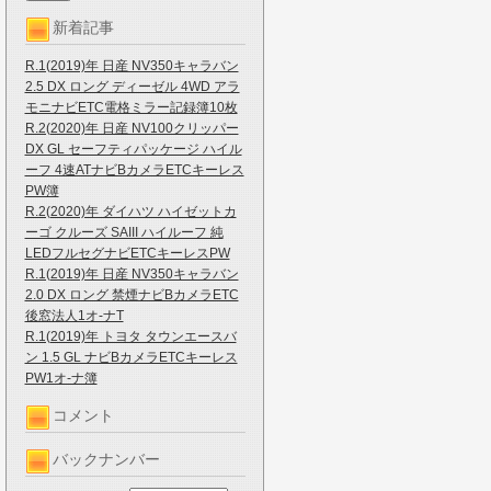
新着記事
R.1(2019)年 日産 NV350キャラバン
2.5 DX ロング ディーゼル 4WD アラ
モニナビETC電格ミラー記録簿10枚
R.2(2020)年 日産 NV100クリッパー
DX GL セーフティパッケージ ハイル
ーフ 4速ATナビBカメラETCキーレス
PW簿
R.2(2020)年 ダイハツ ハイゼットカ
ーゴ クルーズ SAIII ハイルーフ 純
LEDフルセグナビETCキーレスPW
R.1(2019)年 日産 NV350キャラバン
2.0 DX ロング 禁煙ナビBカメラETC
後窓法人1オ-ナT
R.1(2019)年 トヨタ タウンエースバ
ン 1.5 GL ナビBカメラETCキーレス
PW1オ-ナ簿
コメント
バックナンバー