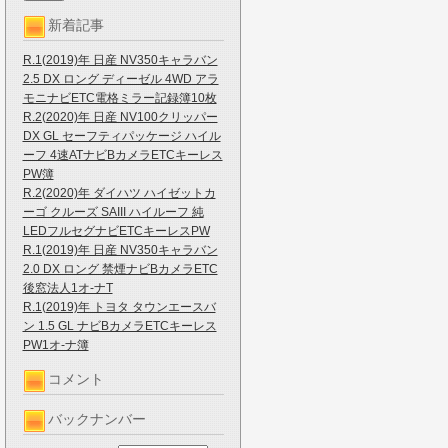
新着記事
R.1(2019)年 日産 NV350キャラバン
2.5 DX ロング ディーゼル 4WD アラ
モニナビETC電格ミラー記録簿10枚
R.2(2020)年 日産 NV100クリッパー
DX GL セーフティパッケージ ハイル
ーフ 4速ATナビBカメラETCキーレス
PW簿
R.2(2020)年 ダイハツ ハイゼットカ
ーゴ クルーズ SAIII ハイルーフ 純
LEDフルセグナビETCキーレスPW
R.1(2019)年 日産 NV350キャラバン
2.0 DX ロング 禁煙ナビBカメラETC
後窓法人1オ-ナT
R.1(2019)年 トヨタ タウンエースバ
ン 1.5 GL ナビBカメラETCキーレス
PW1オ-ナ簿
コメント
バックナンバー