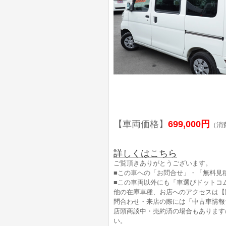
【車両価格】
699,000円
（消
詳しくはこちら
ご覧頂きありがとうございます。
■この車への「お問合せ」・「無料見
■この車両以外にも「車選びドットコ
他の在庫車種、お店へのアクセスは【
問合わせ・来店の際には「中古車情報
店頭商談中・売約済の場合もあります
い。