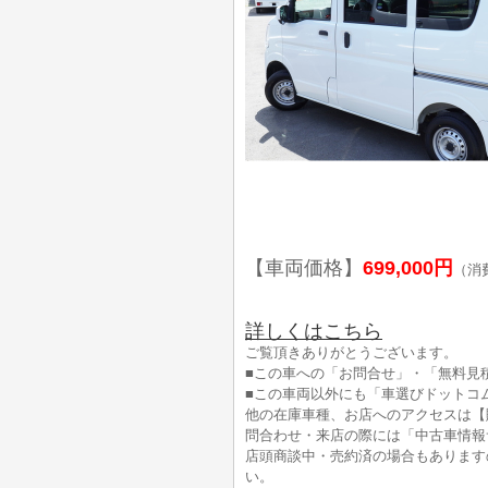
【車両価格】
699,000円
（消
詳しくはこちら
ご覧頂きありがとうございます。
■この車への「お問合せ」・「無料見
■この車両以外にも「車選びドットコ
他の在庫車種、お店へのアクセスは【
問合わせ・来店の際には「中古車情報
店頭商談中・売約済の場合もあります
い。