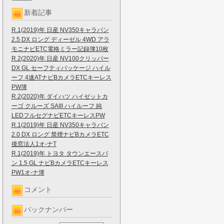
新着記事
R.1(2019)年 日産 NV350キャラバン
2.5 DX ロング ディーゼル 4WD アラ
モニナビETC電格ミラー記録簿10枚
R.2(2020)年 日産 NV100クリッパー
DX GL セーフティパッケージ ハイル
ーフ 4速ATナビBカメラETCキーレス
PW簿
R.2(2020)年 ダイハツ ハイゼットカ
ーゴ クルーズ SAIII ハイルーフ 純
LEDフルセグナビETCキーレスPW
R.1(2019)年 日産 NV350キャラバン
2.0 DX ロング 禁煙ナビBカメラETC
後窓法人1オ-ナT
R.1(2019)年 トヨタ タウンエースバ
ン 1.5 GL ナビBカメラETCキーレス
PW1オ-ナ簿
コメント
バックナンバー