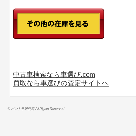
中古車検索なら車選び.com
買取なら車選びの査定サイトヘ
© バントラ研究所 All Rights Reserved