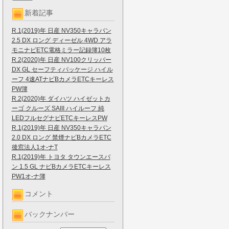
新着記事
R.1(2019)年 日産 NV350キャラバン
2.5 DX ロング ディーゼル 4WD アラ
モニナビETC電格ミラー記録簿10枚
R.2(2020)年 日産 NV100クリッパー
DX GL セーフティパッケージ ハイル
ーフ 4速ATナビBカメラETCキーレス
PW簿
R.2(2020)年 ダイハツ ハイゼットカ
ーゴ クルーズ SAIII ハイルーフ 純
LEDフルセグナビETCキーレスPW
R.1(2019)年 日産 NV350キャラバン
2.0 DX ロング 禁煙ナビBカメラETC
後窓法人1オ-ナT
R.1(2019)年 トヨタ タウンエースバ
ン 1.5 GL ナビBカメラETCキーレス
PW1オ-ナ簿
コメント
バックナンバー