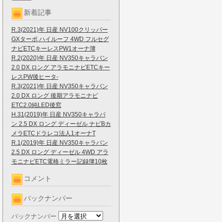
新着記事
R.3(2021)年 日産 NV100クリッパー
GXターボ ハイルーフ 4WD フルセグ
ナビETCキーレスPW1オーナ簿
R.2(2020)年 日産 NV350キャラバン
2.0 DX ロング アラモニナビETCキー
レスPW後ヒータ-
R.3(2021)年 日産 NV350キャラバン
2.0 DX ロング 後期アラモニナビ
ETC2.0純LED後窓
H.31(2019)年 日産 NV350キャラバ
ン 2.5 DX ロング ディーゼル ナビBカ
メラETCドラレコ法人1オーナT
R.1(2019)年 日産 NV350キャラバン
2.5 DX ロング ディーゼル 4WD アラ
モニナビETC電格ミラー記録簿10枚
コメント
バックナンバー
バックナンバー