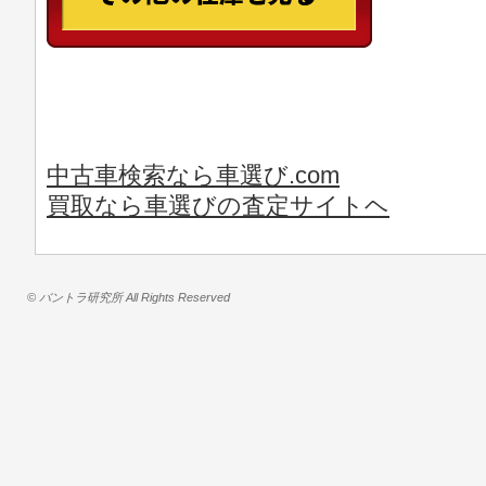
中古車検索なら車選び.com
買取なら車選びの査定サイトヘ
© バントラ研究所 All Rights Reserved