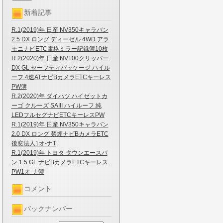
新着記事
R.1(2019)年 日産 NV350キャラバン
2.5 DX ロング ディーゼル 4WD アラ
モニナビETC電格ミラー記録簿10枚
R.2(2020)年 日産 NV100クリッパー
DX GL セーフティパッケージ ハイル
ーフ 4速ATナビBカメラETCキーレス
PW簿
R.2(2020)年 ダイハツ ハイゼットカ
ーゴ クルーズ SAIII ハイルーフ 純
LEDフルセグナビETCキーレスPW
R.1(2019)年 日産 NV350キャラバン
2.0 DX ロング 禁煙ナビBカメラETC
後窓法人1オ-ナT
R.1(2019)年 トヨタ タウンエースバ
ン 1.5 GL ナビBカメラETCキーレス
PW1オ-ナ簿
コメント
バックナンバー