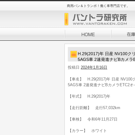
商用バン＆トランポ！働く車専門店です。
H.29(2017)年 日産 NV
5AGS車 2速発進ナビBカメラ
投稿日
2024年1月16日
【車名】 H.29(2017)年 日産 N
5AGS車 2速発進ナビBカメラETC2オ
【年式】 H.29(2017)年
【走行距離】 走行57,032km
【車検】 令和6年11月27日
【カラー】 ホワイト