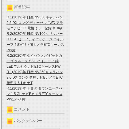
新着記事
R.1(2019)年 日産 NV350キャラバン
2.5 DX ロング ディーゼル 4WD アラ
モニナビETC電格ミラー記録簿10枚
R.2(2020)年 日産 NV100クリッパー
DX GL セーフティパッケージ ハイル
ーフ 4速ATナビBカメラETCキーレス
PW簿
R.2(2020)年 ダイハツ ハイゼットカ
ーゴ クルーズ SAIII ハイルーフ 純
LEDフルセグナビETCキーレスPW
R.1(2019)年 日産 NV350キャラバン
2.0 DX ロング 禁煙ナビBカメラETC
後窓法人1オ-ナT
R.1(2019)年 トヨタ タウンエースバ
ン 1.5 GL ナビBカメラETCキーレス
PW1オ-ナ簿
コメント
バックナンバー