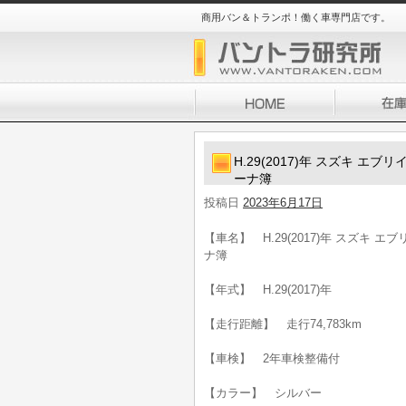
商用バン＆トランポ！働く車専門店です。
H.29(2017)年 スズキ エ
ーナ簿
投稿日
2023年6月17日
【車名】 H.29(2017)年 スズキ 
ナ簿
【年式】 H.29(2017)年
【走行距離】 走行74,783km
【車検】 2年車検整備付
【カラー】 シルバー