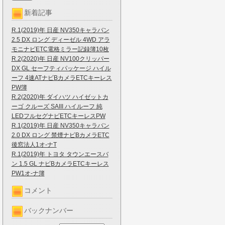
新着記事
R.1(2019)年 日産 NV350キャラバン
2.5 DX ロング ディーゼル 4WD アラ
モニナビETC電格ミラー記録簿10枚
R.2(2020)年 日産 NV100クリッパー
DX GL セーフティパッケージ ハイル
ーフ 4速ATナビBカメラETCキーレス
PW簿
R.2(2020)年 ダイハツ ハイゼットカ
ーゴ クルーズ SAIII ハイルーフ 純
LEDフルセグナビETCキーレスPW
R.1(2019)年 日産 NV350キャラバン
2.0 DX ロング 禁煙ナビBカメラETC
後窓法人1オ-ナT
R.1(2019)年 トヨタ タウンエースバ
ン 1.5 GL ナビBカメラETCキーレス
PW1オ-ナ簿
コメント
バックナンバー