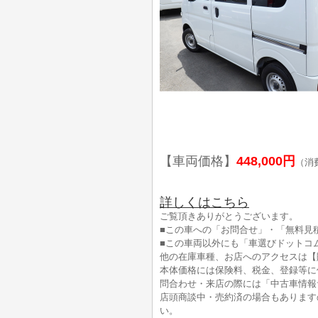
【車両価格】
448,000円
（消
詳しくはこちら
ご覧頂きありがとうございます。
■この車への「お問合せ」・「無料見
■この車両以外にも「車選びドットコ
他の在庫車種、お店へのアクセスは【
本体価格には保険料、税金、登録等に
問合わせ・来店の際には「中古車情報
店頭商談中・売約済の場合もあります
い。