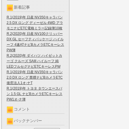
新着記事
R.1(2019)年 日産 NV350キャラバン
2.5 DX ロング ディーゼル 4WD アラ
モニナビETC電格ミラー記録簿10枚
R.2(2020)年 日産 NV100クリッパー
DX GL セーフティパッケージ ハイル
ーフ 4速ATナビBカメラETCキーレス
PW簿
R.2(2020)年 ダイハツ ハイゼットカ
ーゴ クルーズ SAIII ハイルーフ 純
LEDフルセグナビETCキーレスPW
R.1(2019)年 日産 NV350キャラバン
2.0 DX ロング 禁煙ナビBカメラETC
後窓法人1オ-ナT
R.1(2019)年 トヨタ タウンエースバ
ン 1.5 GL ナビBカメラETCキーレス
PW1オ-ナ簿
コメント
バックナンバー